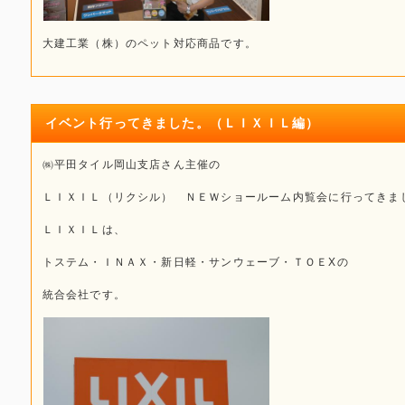
大建工業（株）のペット対応商品です。
イベント行ってきました。（ＬＩＸＩＬ編）
㈱平田タイル岡山支店さん主催の
ＬＩＸＩＬ（リクシル） ＮＥＷショールーム内覧会に行ってきま
ＬＩＸＩＬは、
トステム・ＩＮＡＸ・新日軽・サンウェーブ・ＴＯＥXの
統合会社です。